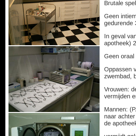
Brutale spel
Geen intiem
gedurende 
In geval va
apotheek) 2
Geen oraal 
Oppassen v
zwembad, ba
Vrouwen: de
vermijden e
Mannen: (P
naar achter
de apotheek