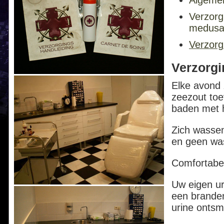
Algemen
Verzorg
medusa
Verzorg
Verzorgi
Elke avond 
zeezout to
baden met h
Zich wassen
en geen wa
Comfortabele
Uw eigen uri
een branden
urine ontsm