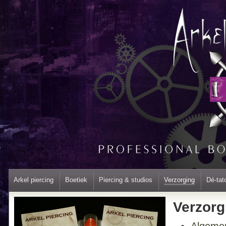
Arkel piercing
Boetiek
Piercing & studios
Verzorging
Dé-tat
Verzorg